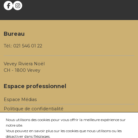
Bureau
Tél.:
021 546 01 22
Vevey Riviera Noël
CH - 1800 Vevey
Espace professionnel
Espace Médias
Politique de confidentialité
Nous utilisons des cookies pour vous offrir la meilleure expérience sur
notre site.
Vous pouvez en savoir plus sur les cookies que nous utilisons ou les
désactiver dans
Réglages
.